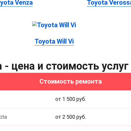
yota Venza
Toyota Veross
Toyota Will Vi
 - цена и стоимость услу
Стоимость ремонта
от 1 500 руб.
ota
от 2 500 руб.