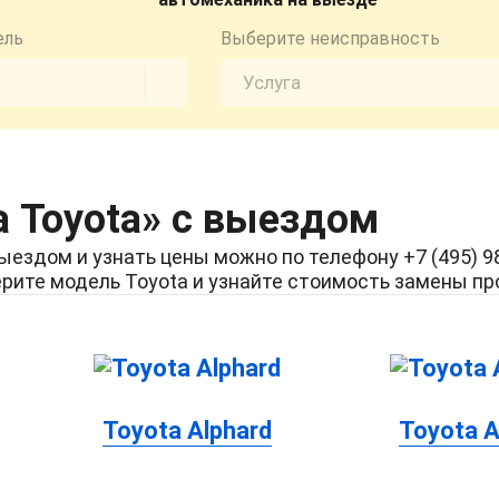
ель
Выберите неисправность
а Toyota» с выездом
выездом и узнать цены можно по телефону +7 (495) 9
рите модель Toyota и узнайте стоимость замены пр
Toyota Alphard
Toyota A