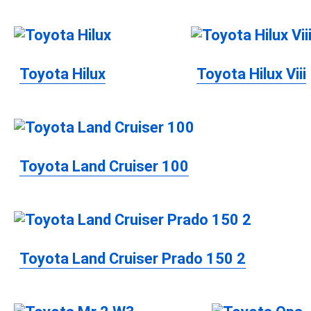
Toyota Hilux
Toyota Hilux Viii
Toyota Land Cruiser 100
Toyota Land Cruiser Prado 150 2