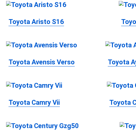
Toyota Aristo S16
Toyo
Toyota Avensis Verso
Toyota A
Toyota Camry Vii
Toyota C