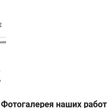
Е
ние
е
Фотогалерея наших работ