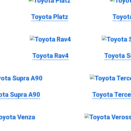
Toyota Platz
Toyota
Toyota Rav4
Toyota S
ota Supra A90
Toyota Terce