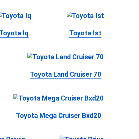
Toyota Iq
Toyota Ist
Toyota Land Cruiser 70
Toyota Mega Cruiser Bxd20