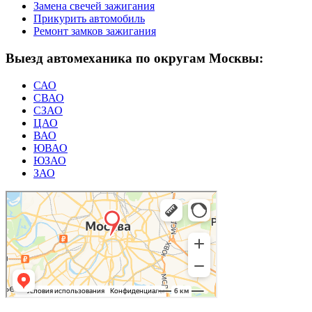
Замена свечей зажигания
Прикурить автомобиль
Ремонт замков зажигания
Выезд автомеханика по округам Москвы:
САО
СВАО
СЗАО
ЦАО
ВАО
ЮВАО
ЮЗАО
ЗАО