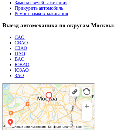
Замена свечей зажигания
Прикурить автомобиль
Ремонт замков зажигания
Выезд автомеханика по округам Москвы:
САО
СВАО
СЗАО
ЦАО
ВАО
ЮВАО
ЮЗАО
ЗАО