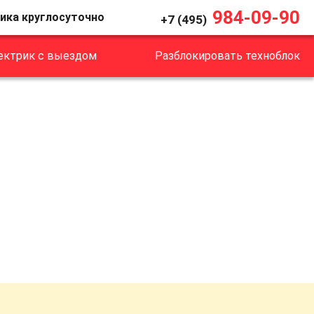
984-09-90
ика круглосуточно
+7 (495)
ектрик с выездом
Разблокировать техноблок
k Park Avenue