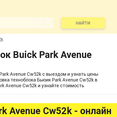
НАЙТИ
2k
ок Buick Park Avenue
 Park Avenue Cw52k с выездом и узнать цены
ровка техноблока Бьюик Park Avenue Cw52k в
ark Avenue Cw52k и узнайте стоимость
rk Avenue Cw52k - онлайн