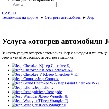
НАЙТИ
Техпомощь на дороге
►
Отогреть автомобиль
►
Jeep
Услуга «отогрев автомобиля J
Заказать услугу отогрев автомобиля Jeep с выездом и узнать 
Jeep и узнайте стоимость отогрева машины.
Jeep Cherokee Kj
Jeep Cherokee Kk
Jeep Cherokee V Kl
Jeep Compass
Jeep Grand Cherokee Wk2
Jeep Liberty
Jeep Renegade
Jeep Wrangler Jk
Jeep Wrangler Tj
Jeep Wrangler Jl